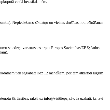
s apkopotā veidā bez sīkdatnēm.
akšpunkts). Nepieciešamo sīkdatņu un vietnes drošības nodrošināšanas
umu sniedzēji var atrasties ārpus Eiropas Savienības/EEZ; šādos
ulām).
īkdatnēm tiek saglabāta līdz 12 mēnešiem, pēc tam atkārtoti lūgsim
tenotu šīs tiesības, raksti uz info@visitliepaja.lv. Ja uzskati, ka tavi