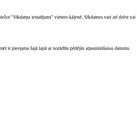
ežot "Sīkdatņu iestatījumi" vietnes kājenē. Sīkdatnes vari arī dzēst vai 
mēr ir pieejama šajā lapā ar norādītu pēdējās atjaunināšanas datumu.