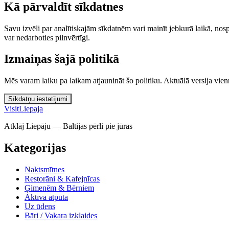
Kā pārvaldīt sīkdatnes
Savu izvēli par analītiskajām sīkdatnēm vari mainīt jebkurā laikā, nospi
var nedarboties pilnvērtīgi.
Izmaiņas šajā politikā
Mēs varam laiku pa laikam atjaunināt šo politiku. Aktuālā versija vien
Sīkdatņu iestatījumi
Visit
Liepaja
Atklāj Liepāju — Baltijas pērli pie jūras
Kategorijas
Naktsmītnes
Restorāni & Kafejnīcas
Ģimenēm & Bērniem
Aktīvā atpūta
Uz ūdens
Bāri / Vakara izklaides