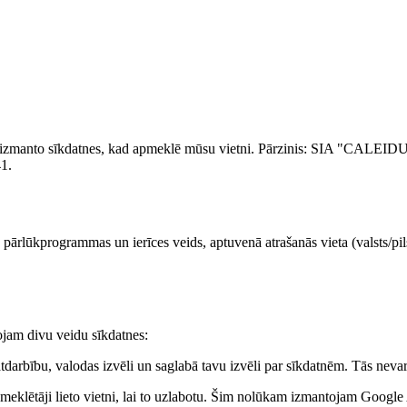
n izmanto sīkdatnes, kad apmeklē mūsu vietni. Pārzinis: SIA "CALEIDUS"
41.
e, pārlūkprogrammas un ierīces veids, aptuvenā atrašanās vieta (valsts/pi
tojam divu veidu sīkdatnes:
arbību, valodas izvēli un saglabā tavu izvēli par sīkdatnēm. Tās nevar 
apmeklētāji lieto vietni, lai to uzlabotu. Šim nolūkam izmantojam Googl