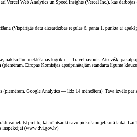
 arī Vercel Web Analytics un Speed Insights (Vercel Inc.), kas darboja
iekrišana (Vispārīgās datu aizsardzības regulas 6. panta 1. punkta a) ap
ase; naktsmītņu meklēšanas logrīku — Travelpayouts. Atsevišķi pakalpoj
m (piemēram, Eiropas Komisijas apstiprinātajām standarta līguma klauz
iņos (piemēram, Google Analytics — līdz 14 mēnešiem). Tava izvēle par s
ādi vai iebilst pret to, kā arī atsaukt savu piekrišanu jebkurā laikā. Lai īs
sts inspekcijai (www.dvi.gov.lv).