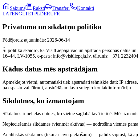
Sākums
Raksti
Transfēri
Kontakti
LAT
ENG
LT
ET
PL
DE
RU
FR
Privātuma un sīkdatņu politika
Pēdējoreiz atjaunināts
:
2026-06-14
Šī politika skaidro, kā VisitLiepaja vāc un apstrādā personas datus u
16–44, LV-1055, e-pasts: info@visitliepaja.lv, tālrunis: +371 223240
Kādus datus mēs apstrādājam
Apmeklējot vietni, automātiski tiek apstrādāti tehniskie dati: IP adres
pa e-pastu vai tālruni, apstrādājam tavu sniegto kontaktinformāciju.
Sīkdatnes, ko izmantojam
Sīkdatnes ir nelielas datnes, ko vietne saglabā tavā ierīcē. Mēs izman
Nepieciešamās sīkdatnes (vienmēr aktīvas) — nodrošina vietnes pamatd
Analītiskās sīkdatnes (tikai ar tavu piekrišanu) — palīdz saprast, kā 