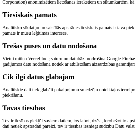
Corporation) anonimizētiem lietošanas ierakstiem un siltumkartēm, kā
Tiesiskais pamats
Analītisko sīkdatņu un saistītās apstrādes tiesiskais pamats ir tava p
pamats ir mūsu leģitīmās intereses.
Trešās puses un datu nodošana
Vietni mitina Vercel Inc.; saturu un datubāzi nodrošina Google Fireb
gadījumos datu nodošana notiek ar atbilstošām aizsardzības garantijā
Cik ilgi datus glabājam
Analītiskie dati tiek glabāti pakalpojumu sniedzēju noteiktajos term
piekrišanu.
Tavas tiesības
Tev ir tiesības piekļūt saviem datiem, tos labot, dzēst, ierobežot to apstr
dati netiek apstrādāti pareizi, tev ir tiesības iesniegt sūdzību Datu val