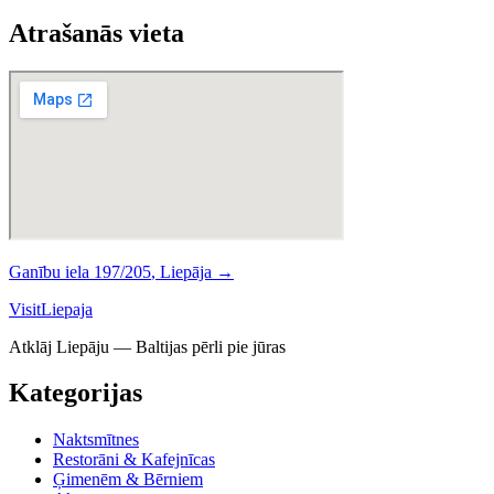
Atrašanās vieta
Ganību iela 197/205
,
Liepāja
→
Visit
Liepaja
Atklāj Liepāju — Baltijas pērli pie jūras
Kategorijas
Naktsmītnes
Restorāni & Kafejnīcas
Ģimenēm & Bērniem