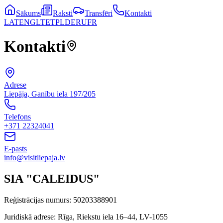
Sākums
Raksti
Transfēri
Kontakti
LAT
ENG
LT
ET
PL
DE
RU
FR
Kontakti
Adrese
Liepāja, Ganību iela 197/205
Telefons
+371 22324041
E-pasts
info@visitliepaja.lv
SIA "CALEIDUS"
Reģistrācijas numurs
:
50203388901
Juridiskā adrese
:
Rīga, Riekstu iela 16–44, LV-1055