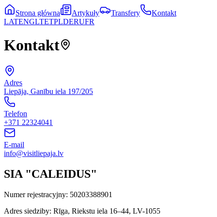
Strona główna
Artykuły
Transfery
Kontakt
LAT
ENG
LT
ET
PL
DE
RU
FR
Kontakt
Adres
Liepāja, Ganību iela 197/205
Telefon
+371 22324041
E-mail
info@visitliepaja.lv
SIA "CALEIDUS"
Numer rejestracyjny
:
50203388901
Adres siedziby
:
Rīga, Riekstu iela 16–44, LV-1055