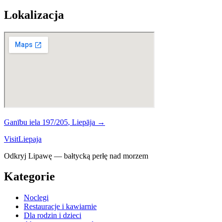
Lokalizacja
Ganību iela 197/205
,
Liepāja
→
Visit
Liepaja
Odkryj Lipawę — bałtycką perłę nad morzem
Kategorie
Noclegi
Restauracje i kawiarnie
Dla rodzin i dzieci